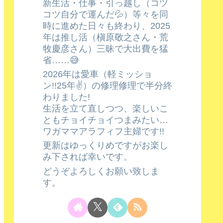
新生活・仕事・引っ越し（コツ
コツ自分で運んだ💦）等々を同
時に進めた日々も終わり、2025
年は推し活（槇原敬之さん・荒
牧慶彦さん）三昧で大出費を猛
省……😅
2026年は愛車（軽ミッショ
ン!!25年✌️）の修理修理で半分終
わりました!
生活を立て直しつつ、楽しいこ
ともチョイチョイつまみたい…
ワガママアラフィフ主婦です!!
更新はゆっくりめですがお楽し
み下されば幸いです。
どうぞよろしくお願い致しま
す。