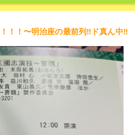
！！〜明治座の最前列‼️ド真ん中‼️